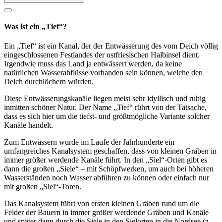
Was ist ein „Tief“?
Ein „Tief“ ist ein Kanal, der der Entwässerung des vom Deich völlig
eingeschlossenen Festlandes der ostfriesischen Halbinsel dient.
Irgendwie muss das Land ja entwässert werden, da keine
natürlichen Wasserabflüsse vorhanden sein können, welche den
Deich durchlöchern würden.
Diese Entwässerungskanäle liegen meist sehr idyllisch und ruhig
inmitten schöner Natur. Der Name „Tief“ rührt von der Tatsache,
dass es sich hier um die tiefst- und größtmögliche Variante solcher
Kanäle handelt.
Zum Entwässern wurde im Laufe der Jahrhunderte ein
umfangreiches Kanalsystem geschaffen, dass von kleinen Gräben in
immer größer werdende Kanäle führt. In den „Siel“-Orten gibt es
dann die großen „Siele“ – mit Schöpfwerken, um auch bei höheren
Wasserständen noch Wasser abführen zu können oder einfach nur
mit großen „Siel“-Toren.
Das Kanalsystem führt von ersten kleinen Gräben rund um die
Felder der Bauern in immer größer werdende Gräben und Kanäle
und später dann durch die Siele in den Sielorten in die Nordsee (z.