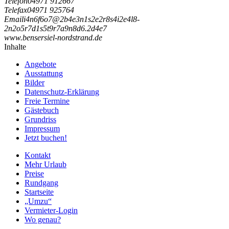
Telefon
04971 912667
Telefax
04971 925764
Email
i
4
n
6
f
6
o
7
@
2
b
4
e
3
n
1
s
2
e
2
r
8
s
4
i
2
e
4
l
8
-
2
n
2
o
5
r
7
d
1
s
5
t
9
r
7
a
9
n
8
d
6
.
2
d
4
e
7
www.bensersiel-nordstrand.de
Inhalte
Angebote
Ausstattung
Bilder
Datenschutz-Erklärung
Freie Termine
Gästebuch
Grundriss
Impressum
Jetzt buchen!
Kontakt
Mehr Urlaub
Preise
Rundgang
Startseite
„Umzu“
Vermieter-Login
Wo genau?